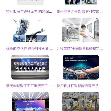
智汇四海与通联无界 构建深圳智能科创与跨境电商一体化品牌视觉体系
贵州能博会开幕 震有科技展台引关注，主打智能科技与技术开发
体验航空飞行 感受科技创新 --绵阳科博会抢"鲜"看
九牧荣获“全国质量检验稳定合格产品”等多项荣誉，智能科技产品技术开发成果显著
紫光华智数字工厂重庆开工 智能安防产业的“西进”新航标
快用科技打造智能语音产品 小水智能外呼机器人正式发布上线