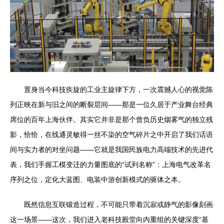
置身当今科技疾旋的工业主旋律下方，一次震撼人心的视觉陈
列正映在新与旧之间的断裂层间——那是一位久居于产业舞台经典
席位的百年上海伙伴。其实它并非是那个曾负历史烟雾气的独立残
影，恰恰，在线通灵敏得一丝不染的空气碎片之中开启了我们话语
间与实力者的对坐问题——它就是我国民族电力高端技术的先进代
表，我们手握工模变迁的力量图底的“试列名称”：上海电气改革名
序列之位，定化大蓝图、电装中游创新模式的驱体之本。
既然信息互联锻造过程，不可能只带着沉寂或静气的影像刻画
这一场景——这次，我们进入老科技殿堂向内重组的关键深度“基