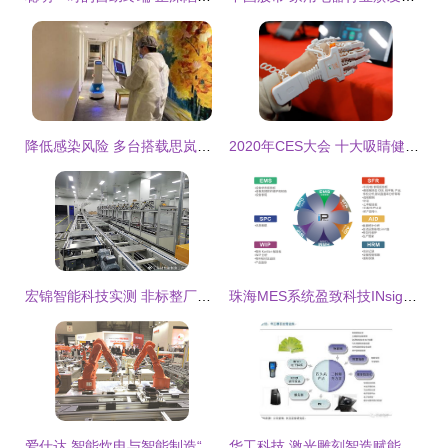
降低感染风险 多台搭载思岚科技定位导航的机器人站上抗疫前线，智能科技“零接触”守护安全
2020年CES大会 十大吸睛健康科技背后的智能开发启示
宏锦智能科技实测 非标整厂集成领域的双料王者实力解析
珠海MES系统盈致科技INsight-MES软件 赋能中国制造，智能科技新引擎
爱仕达 智能炊电与智能制造“双轮驱动”，引领智能科技产品技术开发新浪潮
华工科技 激光雕刻智造赋能，铸就物联时代新航母