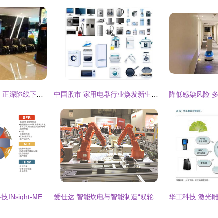
聪明一时的自助终端 正深陷线下场景方设置的“韭菜田”
中国股市 家用电器行业焕发新生机，四大龙头布局智能科技有望倍增崛起
珠海MES系统盈致科技INsight-MES软件 赋能中国制造，智能科技新引擎
爱仕达 智能炊电与智能制造“双轮驱动”，引领智能科技产品技术开发新浪潮