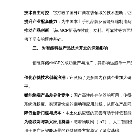
技术自主可控
：它打破了国外厂商在该领域的技术垄断，证
提升产业配套能力
：为中国本土手机品牌及智能终端制造商
推动产品创新
：该eMCP新品在性能、功耗、可靠性等方
供了坚实的硬件基础。
三、 对智能科技产品技术开发的深远影响
佰维存储eMCP的成功量产与推广，其影响远超单一
催化存储技术创新浪潮
：它激励了更多国内存储企业加大研
平。
赋能终端产品差异化竞争
：国产高性能存储器的可用，使得
系统流畅度、实现更快速的启动和应用加载，从而在产品同
降低创新门槛与成本
：本土化供应链的完善有助于降低智能
为物联网与新兴应用奠基
：随着物联网（IoT）、人工智
用于更广泛智能场景的存储解决方案奠定了坚实基础。