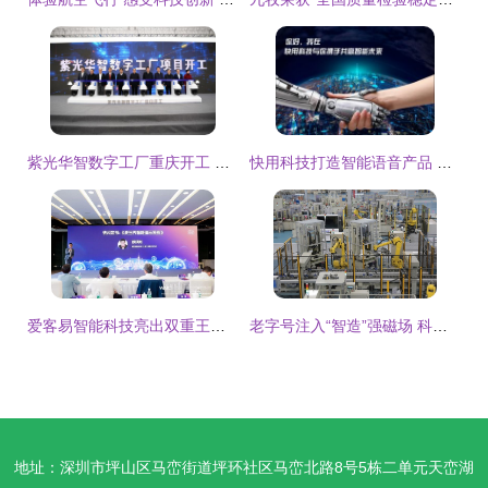
紫光华智数字工厂重庆开工 智能安防产业的“西进”新航标
快用科技打造智能语音产品 小水智能外呼机器人正式发布上线
爱客易智能科技亮出双重王牌 世界人工智能大会首秀同时发布MindShow AI PPT
老字号注入“智造”强磁场 科技跃迁下的上海荣耀
地址：深圳市坪山区马峦街道坪环社区马峦北路8号5栋二单元天峦湖